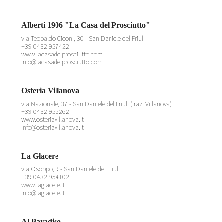
Alberti 1906 "La Casa del Prosciutto"
via Teobaldo Ciconi, 30 - San Daniele del Friuli
+39 0432 957422
www.lacasadelprosciutto.com
info@lacasadelprosciutto.com
Osteria Villanova
via Nazionale, 37 - San Daniele del Friuli (fraz. Villanova)
+39 0432 956262
www.osteriavillanova.it
info@osteriavillanova.it
La Glacere
via Osoppo, 9 - San Daniele del Friuli
+39 0432 954102
www.laglacere.it
info@laglacere.it
Al Paradiso