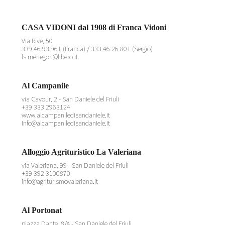
CASA VIDONI dal 1908 di Franca Vidoni
Via Rive, 50
339.46.93.961 (Franca) / 333.46.26.801 (Sergio)
fs.menegon@libero.it
Al Campanile
via Cavour, 2 - San Daniele del Friuli
+39 333 2963124
www.alcampaniledisandaniele.it
info@alcampaniledisandaniele.it
Alloggio Agrituristico La Valeriana
via Valeriana, 99 - San Daniele del Friuli
+39 392 3100870
info@agriturismovaleriana.it
Al Portonat
piazza Dante, 8/A - San Daniele del Friuli