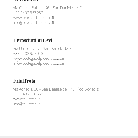
via Cesare Battisti, 26 - San Daniele del Friuli
+39 0432 957252
www.prosciuttibagatto.it
info@prosciuttibagatto.it
I Prosciutti di Levi
via Umberto I, 2 - San Daniele del Friuli
+39 0432 957043
www.bottegadelprosciutto.com
info@bottegadelprosciutto.com
FriulTrota
via Aonedis, 10 - San Daniele del Friuli (loc. Aonedis)
+39 0432 956560
www.friultrota.it
info@friultrota.it