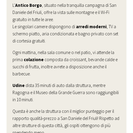
L'
Antico Borgo
, situato nella tranquilla campagna di San
Daniele del Friuli, offre la vista sulle montagne e il Wi-Fi
gratuito in tutte le aree.
Le singolari camere dispongono di
arredi moderni
, TV a
schermo piatto, aria condizionata e bagno privato con set
di cortesia gratuiti.
Ogni mattina, nella sala comune o nel patio, vi attende la
prima
colazione
composta da croissant, bevande calde e
succhi di frutta, inoltre avrete a disposizione anche il
barbecue.
Udine
dista 35 minuti di auto dalla struttura, mentre
Ragogna e il Museo della Grande Guerra sono raggiungibili
in 10 minuti.
Questa è anche la struttura con il miglior punteggio per il
rapporto qualità-prezzo a San Daniele del Friuli! Rispetto ad
altre strutture di questa città, gli ospiti ottengono di più
spendendo meno.