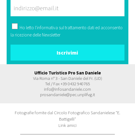
Ho letto l'
informativa
sul trattamento dati ed acconsento
la ricezione delle Newsletter
Ufficio Turistico Pro San Daniele
Via Roma n° 3 - San Daniele del Fr. (UD)
Tel / Fax +39 0432 940765
info@infosandaniele.com
prosandaniele@pec.unplifvg.it
Fotografie fornite dal Circolo Fotografico Sandanielese "E.
Battigelli"
Link amici