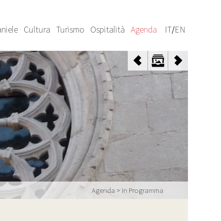
niele
Cultura
Turismo
Ospitalità
Agenda
IT
/
EN
Agenda
>
in Programma