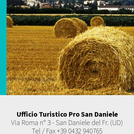
Ufficio Turistico Pro San Daniele
Via Roma n° 3 - San Daniele del Fr. (UD)
Tel / Fax +39 0432 940765