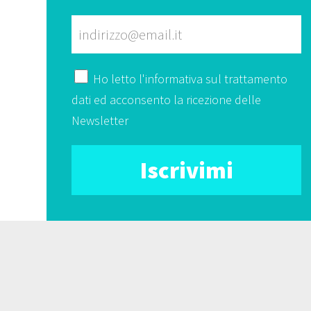
Ho letto l'
informativa
sul trattamento
dati ed acconsento la ricezione delle
Newsletter