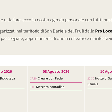
 o da fare: ecco la nostra agenda personale con tutti i nost
anizzati nel territorio di San Daniele del Friuli dalla
Pro Loc
, passeggiate, appuntamenti di cinema e teatro e manifestazion
to 2026
08 Agosto 2026
10 Ago
 Biblioteca
Creare con Fede
Notte di S
17:30
20:30
Daniele
Mercato contadino
8.00