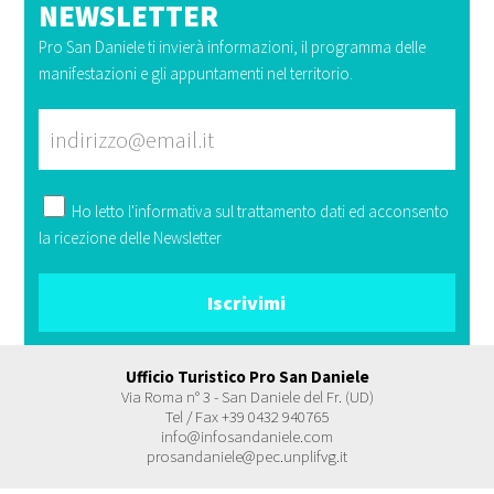
NEWSLETTER
Pro San Daniele ti invierà informazioni, il programma delle
manifestazioni e gli appuntamenti nel territorio.
Ho letto l'
informativa
sul trattamento dati ed acconsento
la ricezione delle Newsletter
Ufficio Turistico Pro San Daniele
Via Roma n° 3 - San Daniele del Fr. (UD)
Tel / Fax +39 0432 940765
info@infosandaniele.com
prosandaniele@pec.unplifvg.it