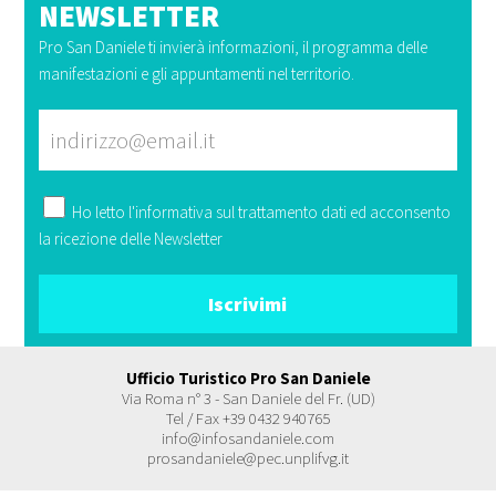
NEWSLETTER
Pro San Daniele ti invierà informazioni, il programma delle
manifestazioni e gli appuntamenti nel territorio.
Ho letto l'
informativa
sul trattamento dati ed acconsento
la ricezione delle Newsletter
Ufficio Turistico Pro San Daniele
Via Roma n° 3 - San Daniele del Fr. (UD)
Tel / Fax +39 0432 940765
info@infosandaniele.com
prosandaniele@pec.unplifvg.it