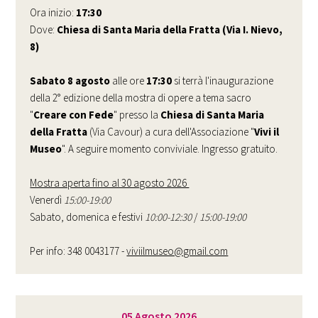
Ora inizio:
17:30
Dove:
Chiesa di Santa Maria della Fratta (Via I. Nievo,
8)
Sabato 8 agosto
alle ore
17:30
si terrà l'inaugurazione
della 2° edizione della mostra di opere a tema sacro
"
Creare con Fede
" presso la
Chiesa di Santa Maria
della Fratta
(Via Cavour) a cura dell'Associazione "
Vivi il
Museo
". A seguire momento conviviale. Ingresso gratuito.
Mostra aperta fino al 30 agosto 2026
Venerdì
15:00-19:00
Sabato, domenica e festivi
10:00-12:30
/
15:00-19:00
Per info: 348 0043177 -
viviilmuseo@gmail.com
05 Agosto 2026