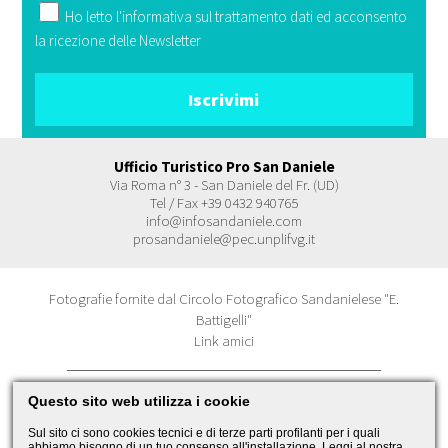
Ho letto l'
informativa
sul trattamento dati ed acconsento
la ricezione delle Newsletter
Ufficio Turistico Pro San Daniele
Via Roma n° 3 - San Daniele del Fr. (UD)
Tel / Fax +39 0432 940765
info@infosandaniele.com
prosandaniele@pec.unplifvg.it
Fotografie fornite dal Circolo Fotografico Sandanielese "E.
Battigelli"
Link amici
Questo sito web utilizza i cookie
© 2026 Pro San Daniele Cookies
CF 80020840304
Sul sito ci sono cookies tecnici e di terze parti profilanti per i quali
P.IVA 01444550303
abbiamo bisogno di un tuo consenso all'installazione. Leggi al nostra